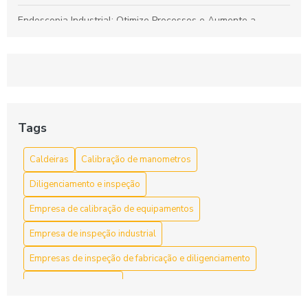
Endoscopia Industrial: Otimize Processos e Aumente a
Segurança nas Operações
Réplicas Metalográficas: Entenda Suas Aplicações e
Importância na Análise de Materiais
Inspeção de Caldeiras: Passo a Passo para Segurança e
Eficiência em Sistemas de Aquecimento
Tags
Endoscopia Industrial: Tecnologia Avançada para Inspeção
Caldeiras
Calibração de manometros
Precisa de Tubulações e Equipamentos Complexos
Diligenciamento e inspeção
Empresa de calibração de equipamentos
Empresa de inspeção industrial
Empresas de inspeção de fabricação e diligenciamento
Endoscopia industrial
Ensaio de estanqueidade em tanques