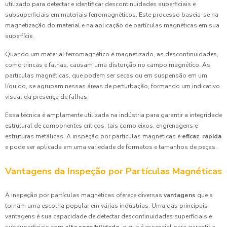
utilizado para detectar e identificar descontinuidades superficiais e
subsuperficiais em materiais ferromagnéticos. Este processo baseia-se na
magnetização do material e na aplicação de partículas magnéticas em sua
superfície.
Quando um material ferromagnético é magnetizado, as descontinuidades,
como trincas e falhas, causam uma distorção no campo magnético. As
partículas magnéticas, que podem ser secas ou em suspensão em um
líquido, se agrupam nessas áreas de perturbação, formando um indicativo
visual da presença de falhas.
Essa técnica é amplamente utilizada na indústria para garantir a integridade
estrutural de componentes críticos, tais como eixos, engrenagens e
estruturas metálicas. A inspeção por partículas magnéticas é
eficaz
,
rápida
e pode ser aplicada em uma variedade de formatos e tamanhos de peças.
Vantagens da Inspeção por Partículas Magnéticas
A inspeção por partículas magnéticas oferece diversas
vantagens
que a
tornam uma escolha popular em várias indústrias. Uma das principais
vantagens é sua capacidade de detectar descontinuidades superficiais e
subsuperficiais com
alta sensibilidade
, o que é essencial para garantir a