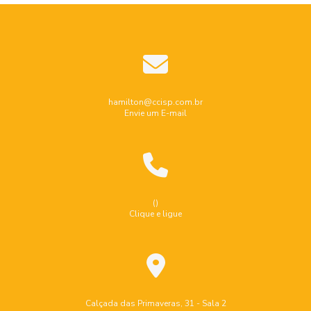
Ensaio endoscopia industrial
Ensaio nao destrutivo por particulas magneticas
Ensaio não destrutivo ultrassom
Industrial
Indústria
Inspeção de caldeiras
hamilton@ccisp.com.br
Envie um E-mail
Inspeção de equipamentos industriais
Inspeção de segurança em caldeiras
Inspeção de segurança em vasos de pressão
Inspeção de tubulação
Inspeção de tubulação industrial
()
Clique e ligue
Inspeção de tubulações e dutos industriais
Inspeção dimensional de caldeiraria e tubulação
Inspeção em tanques de armazenamento
Inspeção em tanques de combustível
Calçada das Primaveras, 31 - Sala 2