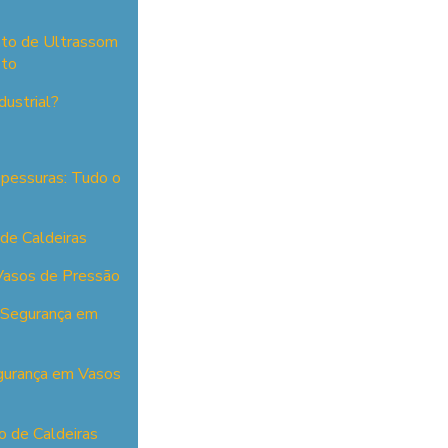
nto de Ultrassom
eto
dustrial?
pessuras: Tudo o
 de Caldeiras
 Vasos de Pressão
e Segurança em
egurança em Vasos
o de Caldeiras