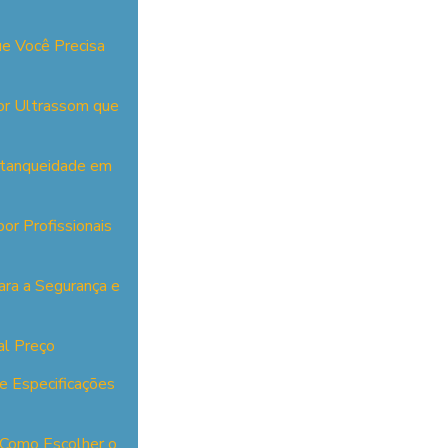
ue Você Precisa
or Ultrassom que
Estanqueidade em
or Profissionais
ara a Segurança e
al Preço
e Especificações
 Como Escolher o