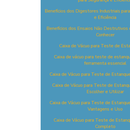
para Segurança e Eficiênc
Benefícios dos Digestores Industriais par
e Eficiência
Benefícios dos Ensaios Não Destrutivos 
Conhecer
Caixa de Vácuo para Teste de Est
Caixa de vácuo para teste de estan
ferramenta essencial
Caixa de Vácuo para Teste de Estanque
Caixa de Vácuo para Teste de Estanq
Escolher e Utilizar
Caixa de Vácuo para Teste de Estanqu
Vantagens e Uso
Caixa de Vácuo para Teste de Estanq
Completo