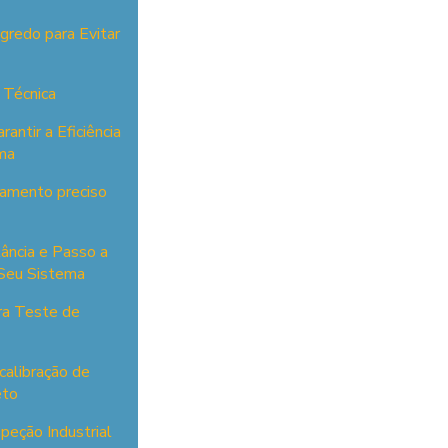
gredo para Evitar
 Técnica
antir a Eficiência
ma
onamento preciso
tância e Passo a
 Seu Sistema
ra Teste de
calibração de
eto
peção Industrial