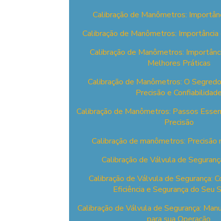
Calibração de Manômetros: Importânc
Calibração de Manômetros: Importância
Calibração de Manômetros: Importânc
Melhores Práticas
Calibração de Manômetros: O Segredo
Precisão e Confiabilidad
Calibração de Manômetros: Passos Essenci
Precisão
Calibração de manômetros: Precisão
Calibração de Válvula de Seguranç
Calibração de Válvula de Segurança: C
Eficiência e Segurança do Seu 
Calibração de Válvula de Segurança: Man
para sua Operação