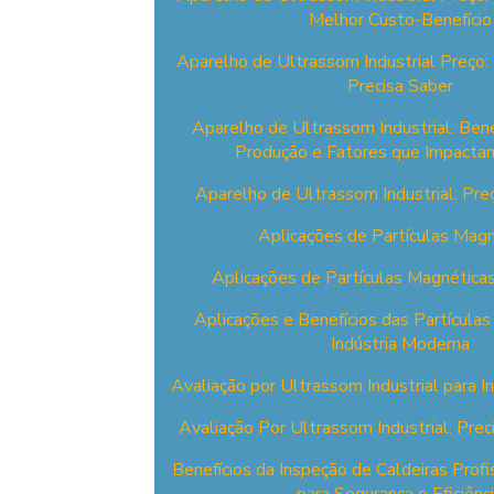
Melhor Custo-Benefício
Aparelho de Ultrassom Industrial Preço:
Precisa Saber
Aparelho de Ultrassom Industrial: Bene
Produção e Fatores que Impacta
Aparelho de Ultrassom Industrial: Pre
Aplicações de Partículas Magn
Aplicações de Partículas Magnéticas
Aplicações e Benefícios das Partícula
Indústria Moderna
Avaliação por Ultrassom Industrial para 
Avaliação Por Ultrassom Industrial: Pre
Benefícios da Inspeção de Caldeiras Profi