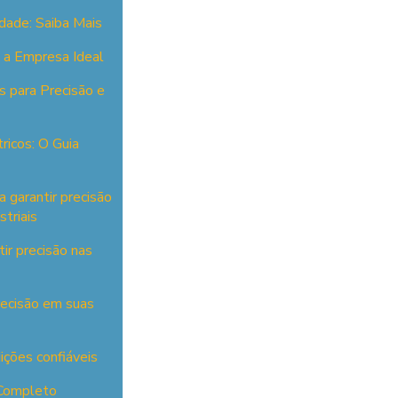
dade: Saiba Mais
 a Empresa Ideal
s para Precisão e
ricos: O Guia
 garantir precisão
triais
ir precisão nas
recisão em suas
ções confiáveis
 Completo