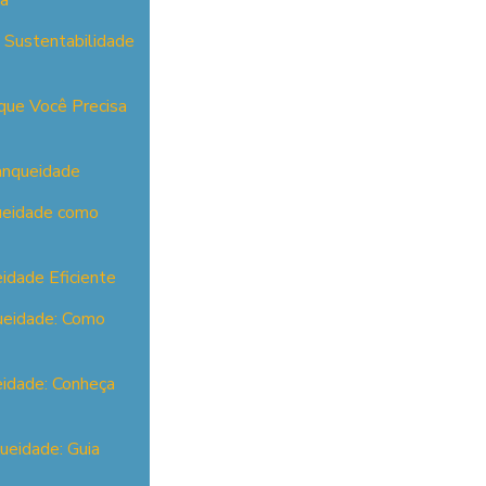
ia
a Sustentabilidade
que Você Precisa
anqueidade
queidade como
idade Eficiente
ueidade: Como
eidade: Conheça
ueidade: Guia