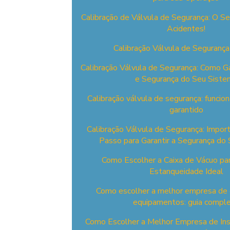
Calibração de Válvula de Segurança: O Se
Acidentes!
Calibração Válvula de Segurança
Calibração Válvula de Segurança: Como Gar
e Segurança do Seu Siste
Calibração válvula de segurança: funci
garantido
Calibração Válvula de Segurança: Impor
Passo para Garantir a Segurança do
Como Escolher a Caixa de Vácuo pa
Estanqueidade Ideal
Como escolher a melhor empresa de 
equipamentos: guia compl
Como Escolher a Melhor Empresa de Ins