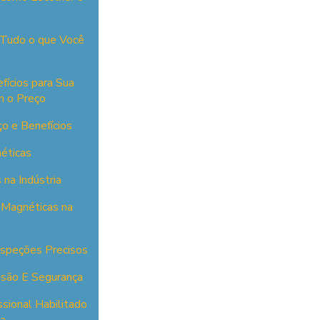
 Tudo o que Você
fícios para Sua
m o Preço
ço e Benefícios
éticas
 na Indústria
s Magnéticas na
Inspeções Precisos
cisão E Segurança
ssional Habilitado