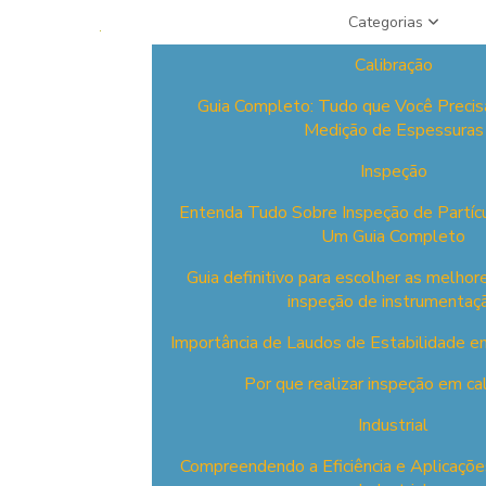
Categorias
Calibração
Guia Completo: Tudo que Você Precis
Medição de Espessuras
Inspeção
Entenda Tudo Sobre Inspeção de Partíc
Um Guia Completo
Guia definitivo para escolher as melho
inspeção de instrumentaç
Importância de Laudos de Estabilidade em
Por que realizar inspeção em ca
Industrial
Compreendendo a Eficiência e Aplicaçõ