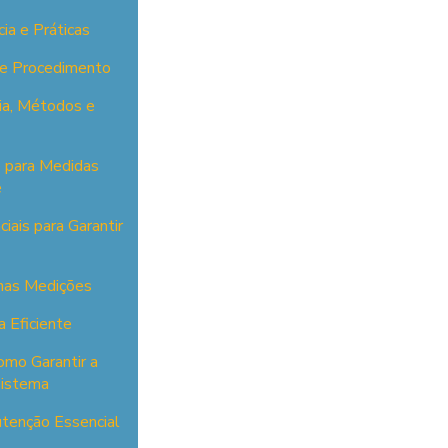
ia e Práticas
 e Procedimento
ia, Métodos e
 para Medidas
e
ais para Garantir
 nas Medições
a Eficiente
omo Garantir a
Sistema
utenção Essencial