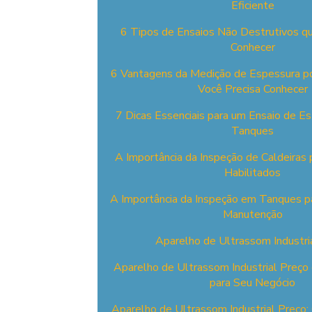
Eficiente
6 Tipos de Ensaios Não Destrutivos q
Conhecer
6 Vantagens da Medição de Espessura p
Você Precisa Conhecer
7 Dicas Essenciais para um Ensaio de 
Tanques
A Importância da Inspeção de Caldeiras p
Habilitados
A Importância da Inspeção em Tanques p
Manutenção
Aparelho de Ultrassom Industri
Aparelho de Ultrassom Industrial Preço 
para Seu Negócio
Aparelho de Ultrassom Industrial Preço: