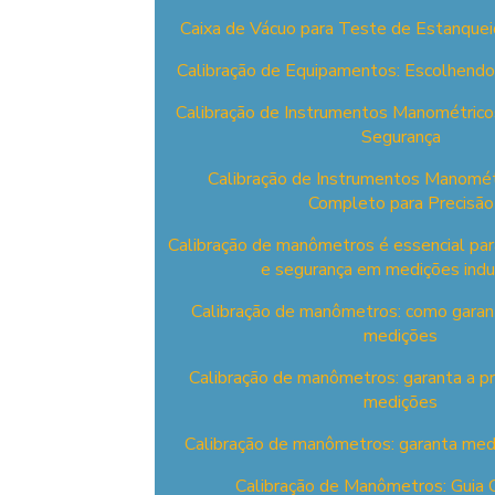
Caixa de Vácuo para Teste de Estanquei
Calibração de Equipamentos: Escolhendo
Calibração de Instrumentos Manométrico
Segurança
Calibração de Instrumentos Manomét
Completo para Precisão
Calibração de manômetros é essencial para
e segurança em medições indus
Calibração de manômetros: como garant
medições
Calibração de manômetros: garanta a p
medições
Calibração de manômetros: garanta medi
Calibração de Manômetros: Guia