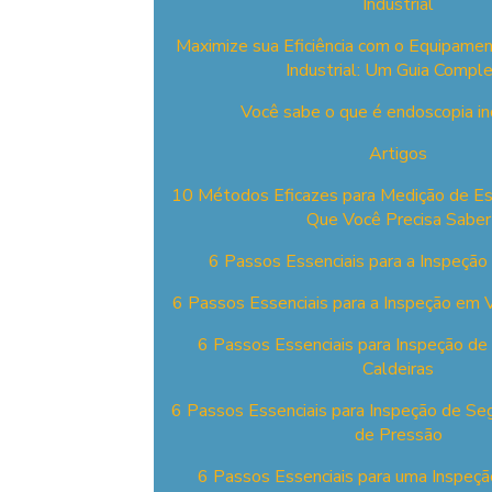
Industrial
Maximize sua Eficiência com o Equipame
Industrial: Um Guia Compl
Você sabe o que é endoscopia in
Artigos
10 Métodos Eficazes para Medição de Es
Que Você Precisa Saber
6 Passos Essenciais para a Inspeção
6 Passos Essenciais para a Inspeção em
6 Passos Essenciais para Inspeção d
Caldeiras
6 Passos Essenciais para Inspeção de S
de Pressão
6 Passos Essenciais para uma Inspeçã