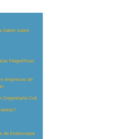
a Saber sobre
ulas Magnéticas:
res empresas de
ão
 Engenharia Civil
ldeiras?
es da Endoscopia