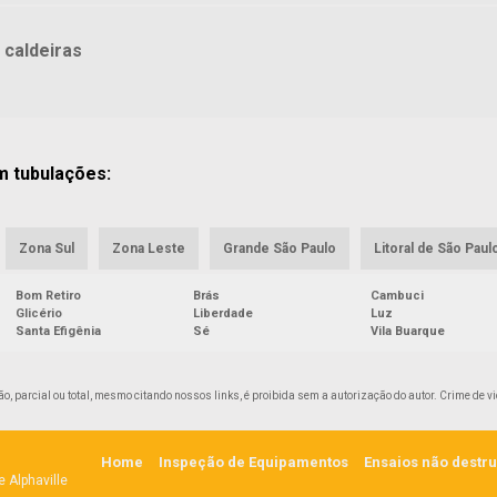
 caldeiras
m tubulações:
Zona Sul
Zona Leste
Grande São Paulo
Litoral de São Paul
Bom Retiro
Brás
Cambuci
Glicério
Liberdade
Luz
Santa Efigênia
Sé
Vila Buarque
ão, parcial ou total, mesmo citando nossos links, é proibida sem a autorização do autor. Crime de vi
Home
Inspeção de Equipamentos
Ensaios não destru
e Alphaville