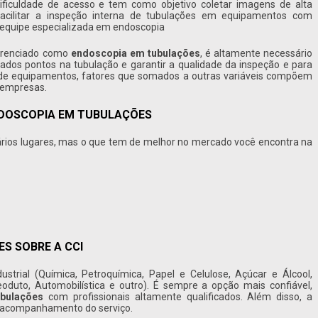
ficuldade de acesso e tem como objetivo coletar imagens de alta
 facilitar a inspeção interna de tubulações em equipamentos com
a equipe especializada em endoscopia
ferenciado como
endoscopia em tubulações
, é altamente necessário
nados pontos na tubulação e garantir a qualidade da inspeção e para
s de equipamentos, fatores que somados a outras variáveis compõem
 empresas.
NDOSCOPIA EM TUBULAÇÕES
rios lugares, mas o que tem de melhor no mercado você encontra na
S SOBRE A CCI
strial (Química, Petroquímica, Papel e Celulose, Açúcar e Álcool,
leoduto, Automobilística e outro). É sempre a opção mais confiável,
bulações
com profissionais altamente qualificados. Além disso, a
 acompanhamento do serviço.