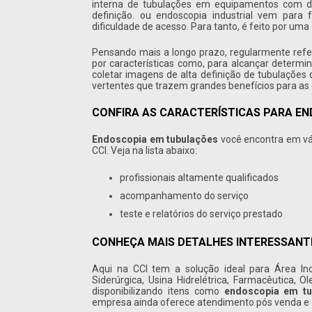
interna de tubulações em equipamentos com di
definição. ou endoscopia industrial vem para
dificuldade de acesso. Para tanto, é feito por um
Pensando mais a longo prazo, regularmente re
por características como, para alcançar determi
coletar imagens de alta definição de tubulaçõe
vertentes que trazem grandes benefícios para as
CONFIRA AS CARACTERÍSTICAS PARA E
Endoscopia em tubulações
você encontra em vá
CCI. Veja na lista abaixo:
profissionais altamente qualificados
acompanhamento do serviço
teste e relatórios do serviço prestado
CONHEÇA MAIS DETALHES INTERESSANTE
Aqui na CCI tem a solução ideal para Área Indu
Siderúrgica, Usina Hidrelétrica, Farmacêutica, O
disponibilizando itens como
endoscopia em tu
empresa ainda oferece atendimento pós venda e