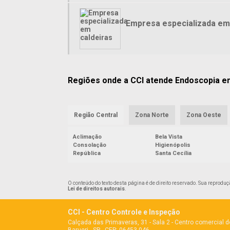
Empresa especializada em
Regiões onde a CCI atende Endoscopia e
Região Central
Zona Norte
Zona Oeste
Aclimação
Bela Vista
Consolação
Higienópolis
República
Santa Cecília
O conteúdo do texto desta página é de direito reservado. Sua reproduç
Lei de direitos autorais
.
CCI - Centro Controle e Inspeção
Calçada das Primaveras, 31 - Sala 2 - Centro comercial d
Barueri - SP - CEP: 06453-046