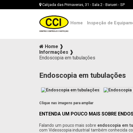
Calçada das Primaveras, 31 - Sala 2 - Barueri - SP
Home
Inspeção de Equipam
Home ❱
Informações ❱
Endoscopia em tubulações
Endoscopia em tubulações
Clique nas imagens para ampliar
ENTENDA UM POUCO MAIS SOBRE ENDO
Falando um pouco mais sobre
endoscopia em t
com Videoscopia industrial também conhecida com