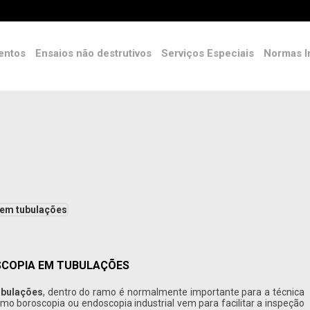
entos
Ensaios não destrutivos
Serviços Especiais
Normas I
SCOPIA EM TUBULAÇÕES
ubulações
, dentro do ramo é normalmente importante para a técnica
o boroscopia ou endoscopia industrial vem para facilitar a inspeção