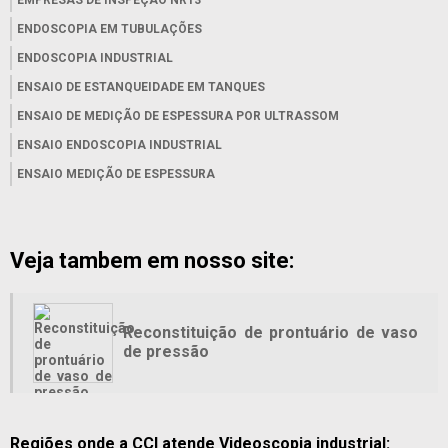
ENDOSCOPIA EM TUBULAÇÕES
ENDOSCOPIA INDUSTRIAL
ENSAIO DE ESTANQUEIDADE EM TANQUES
ENSAIO DE MEDIÇÃO DE ESPESSURA POR ULTRASSOM
ENSAIO ENDOSCOPIA INDUSTRIAL
ENSAIO MEDIÇÃO DE ESPESSURA
ENSAIO NAO DESTRUTIVO POR PARTICULAS MAGNETICAS
ENSAIO NÃO DESTRUTIVO ULTRASSOM
Veja tambem em nosso site:
ENSAIOS NÃO DESTRUTIVOS
ENSAIO NAO DESTRUTIVOS RAIO X
ENSAIO PMI
Reconstituição de prontuário de vaso
ENSAIOS NÃO DESTRUTIVOS EM CALDEIRAS
de pressão
ENSAIOS NÃO DESTRUTIVOS EM TUBULAÇÕES
ENSAIOS NÃO DESTRUTIVOS VASOS DE PRESSÃO
ENSAIOS POR PARTÍCULAS MAGNÉTICAS
Regiões onde a CCI atende Videoscopia industrial: