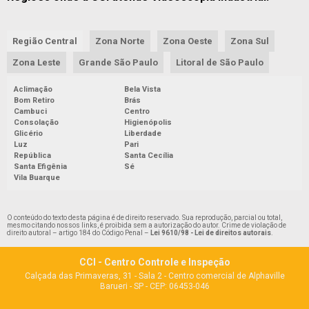
INSPEÇÃO DE CALDEIRAS
INSPEÇÃO DE CALDEIRAS PROFISSIONAL HABILITADO
Região Central
Zona Norte
Zona Oeste
Zona Sul
INSPEÇÃO DE EQUIPAMENTOS INDUSTRIAIS
Zona Leste
Grande São Paulo
Litoral de São Paulo
INSPEÇÃO DE SEGURANÇA EM CALDEIRAS
Aclimação
Bela Vista
INSPEÇÃO DE SEGURANÇA EM VASOS DE PRESSÃO
Bom Retiro
Brás
INSPEÇÃO DE TUBULAÇÃO
Cambuci
Centro
Consolação
Higienópolis
INSPEÇÃO DE TUBULAÇÃO INDUSTRIAL
Glicério
Liberdade
Luz
Pari
INSPEÇÃO DE TUBULAÇÕES E DUTOS INDUSTRIAIS
República
Santa Cecília
Santa Efigênia
Sé
INSPEÇÃO DE VASOS SOB PRESSÃO
Vila Buarque
INSPEÇÃO DIMENSIONAL DE CALDEIRARIA E TUBULAÇÃO
INSPEÇÃO EM TANQUES
O conteúdo do texto desta página é de direito reservado. Sua reprodução, parcial ou total,
mesmo citando nossos links, é proibida sem a autorização do autor. Crime de violação de
INSPEÇÃO EM TANQUES ATMOSFÉRICOS
direito autoral – artigo 184 do Código Penal –
Lei 9610/98 - Lei de direitos autorais
.
INSPEÇÃO EM TANQUES DE ARMAZENAMENTO
CCI - Centro Controle e Inspeção
INSPEÇÃO EM TANQUES DE COMBUSTÍVEL
Calçada das Primaveras, 31 - Sala 2 - Centro comercial de Alphaville
Barueri - SP - CEP: 06453-046
INSPEÇÃO EM TUBULAÇÃO DE GÁS