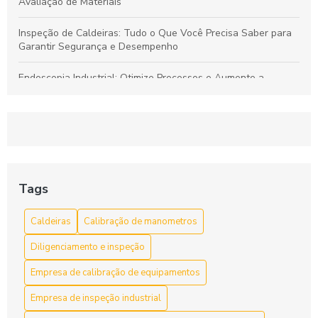
Avaliação de Materiais
Inspeção de Caldeiras: Tudo o Que Você Precisa Saber para
Garantir Segurança e Desempenho
Endoscopia Industrial: Otimize Processos e Aumente a
Segurança nas Operações
Réplicas Metalográficas: Entenda Suas Aplicações e
Importância na Análise de Materiais
Inspeção de Caldeiras: Passo a Passo para Segurança e
Eficiência em Sistemas de Aquecimento
Tags
Endoscopia Industrial: Tecnologia Avançada para Inspeção
Caldeiras
Calibração de manometros
Precisa de Tubulações e Equipamentos Complexos
Diligenciamento e inspeção
Empresa de calibração de equipamentos
Empresa de inspeção industrial