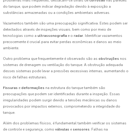
problemas mais frequentes, destacam-se sinais de
corrosão
nas paredes
do tanque, que podem indicar degradação devido à exposição a
substâncias armazenadas ou a condições ambientais adversas.
Vazamentos também são uma preocupação significativa. Estes podem ser
detectados através de inspeções visuais, bem como por meio de
tecnologias como a
ultrassonografia
e o
radar
. Identificar vazamentos
precocemente é crucial para evitar perdas econômicas e danos ao meio
ambiente.
Outro problema que frequentemente é observado são as
obstruções
nos
sistemas de drenagem ou ventilação do tanque. A obstrução adequada
desses sistemas pode levar a pressões excessivas internas, aumentando o
risco de falhas estruturais.
Fissuras
e
deformações
na estrutura do tanque também são
preocupações que podem ser identificadas durante a inspeção. Essas
irregularidades podem surgir devido a tensões mecânicas ou danos
provocados por impactos externos, comprometendo a integridade do
tanque.
Além dos problemas físicos, é fundamental também verificar os sistemas
de controle e segurança, como
válvulas
e
sensores
. Falhas na