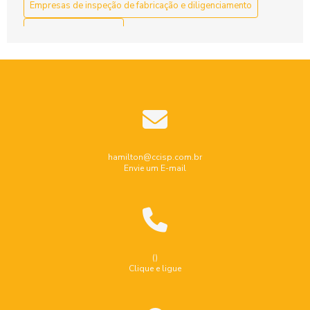
Empresas de inspeção de fabricação e diligenciamento
Endoscopia industrial
Ensaio de estanqueidade em tanques
Ensaio endoscopia industrial
Ensaio nao destrutivo por particulas magneticas
Ensaio não destrutivo ultrassom
Industrial
Indústria
Inspeção de caldeiras
hamilton@ccisp.com.br
Envie um E-mail
Inspeção de equipamentos industriais
Inspeção de segurança em caldeiras
Inspeção de segurança em vasos de pressão
Inspeção de tubulação
Inspeção de tubulação industrial
()
Clique e ligue
Inspeção de tubulações e dutos industriais
Inspeção dimensional de caldeiraria e tubulação