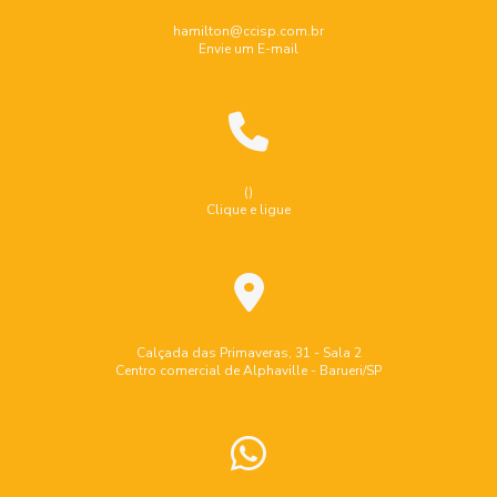
Inspeção de caldeiras
hamilton@ccisp.com.br
Envie um E-mail
Inspeção de equipamentos industriais
Inspeção de segurança em caldeiras
Inspeção de segurança em vasos de pressão
Inspeção de tubulação
Inspeção de tubulação industrial
()
Clique e ligue
Inspeção de tubulações e dutos industriais
Inspeção dimensional de caldeiraria e tubulação
Inspeção em tanques de armazenamento
Inspeção em tanques de combustível
Calçada das Primaveras, 31 - Sala 2
Centro comercial de Alphaville - Barueri/SP
Inspeção em vasos de pressão
Inspeção interna em vasos de pressão
Inspeção por partículas magnéticas
Inspeções nr13