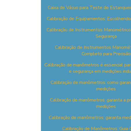
Caixa de Vácuo para Teste de Estanquei
Calibração de Equipamentos: Escolhendo
Calibração de Instrumentos Manométrico
Segurança
Calibração de Instrumentos Manomét
Completo para Precisão
Calibração de manômetros é essencial para
e segurança em medições indus
Calibração de manômetros: como garant
medições
Calibração de manômetros: garanta a p
medições
Calibração de manômetros: garanta medi
Calibração de Manômetros: Guia