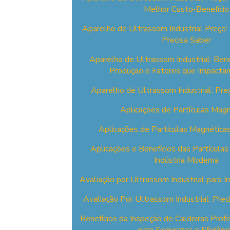
Melhor Custo-Benefício
Aparelho de Ultrassom Industrial Preço:
Precisa Saber
Aparelho de Ultrassom Industrial: Bene
Produção e Fatores que Impacta
Aparelho de Ultrassom Industrial: Pre
Aplicações de Partículas Magn
Aplicações de Partículas Magnéticas
Aplicações e Benefícios das Partícula
Indústria Moderna
Avaliação por Ultrassom Industrial para 
Avaliação Por Ultrassom Industrial: Pre
Benefícios da Inspeção de Caldeiras Profi