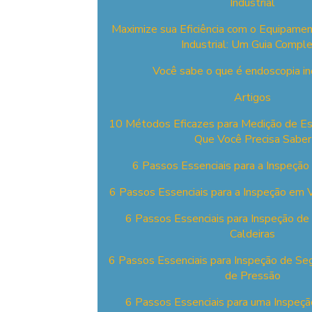
Industrial
Maximize sua Eficiência com o Equipame
Industrial: Um Guia Compl
Você sabe o que é endoscopia in
Artigos
10 Métodos Eficazes para Medição de Es
Que Você Precisa Saber
6 Passos Essenciais para a Inspeção
6 Passos Essenciais para a Inspeção em
6 Passos Essenciais para Inspeção d
Caldeiras
6 Passos Essenciais para Inspeção de S
de Pressão
6 Passos Essenciais para uma Inspeçã