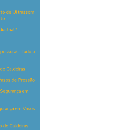
nto de Ultrassom
eto
dustrial?
pessuras: Tudo o
 de Caldeiras
 Vasos de Pressão
e Segurança em
egurança em Vasos
o de Caldeiras