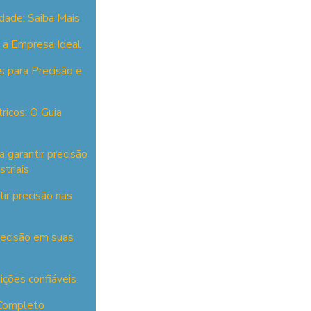
dade: Saiba Mais
 a Empresa Ideal
s para Precisão e
ricos: O Guia
 garantir precisão
triais
ir precisão nas
recisão em suas
ções confiáveis
 Completo