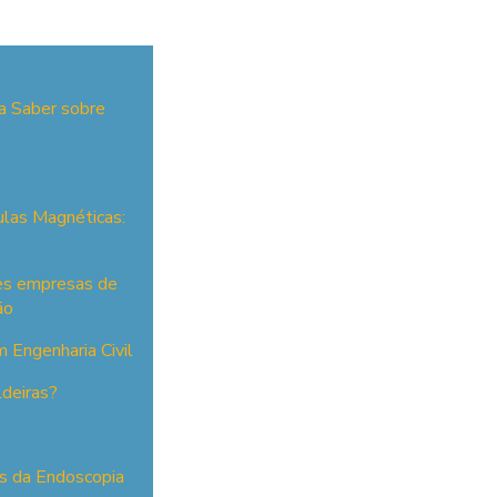
a Saber sobre
ulas Magnéticas:
res empresas de
ão
 Engenharia Civil
ldeiras?
es da Endoscopia