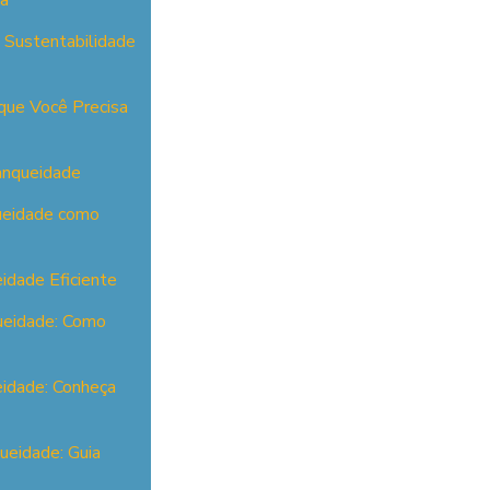
ia
a Sustentabilidade
que Você Precisa
anqueidade
queidade como
idade Eficiente
ueidade: Como
eidade: Conheça
ueidade: Guia