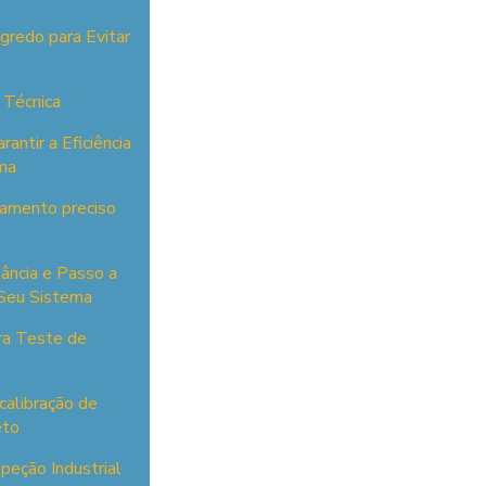
gredo para Evitar
 Técnica
antir a Eficiência
ma
onamento preciso
tância e Passo a
 Seu Sistema
ra Teste de
calibração de
eto
peção Industrial