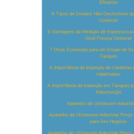
Eficiente
6 Tipos de Ensaios Não Destrutivos q
Conhecer
6 Vantagens da Medição de Espessura p
Você Precisa Conhecer
7 Dicas Essenciais para um Ensaio de 
Tanques
A Importância da Inspeção de Caldeiras p
Habilitados
A Importância da Inspeção em Tanques p
Manutenção
Aparelho de Ultrassom Industri
Aparelho de Ultrassom Industrial Preço 
para Seu Negócio
Aparelho de Ultrassom Industrial Preço: