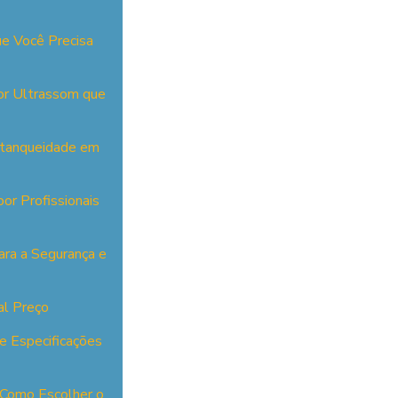
ue Você Precisa
or Ultrassom que
Estanqueidade em
or Profissionais
ara a Segurança e
al Preço
e Especificações
 Como Escolher o