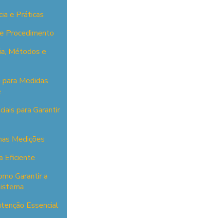
ia e Práticas
 e Procedimento
ia, Métodos e
 para Medidas
e
ais para Garantir
 nas Medições
a Eficiente
omo Garantir a
Sistema
utenção Essencial