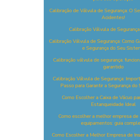
Calibração de Válvula de Segurança: O Se
Acidentes!
Calibração Válvula de Segurança
Calibração Válvula de Segurança: Como Gar
e Segurança do Seu Siste
Calibração válvula de segurança: funci
garantido
Calibração Válvula de Segurança: Impor
Passo para Garantir a Segurança do
Como Escolher a Caixa de Vácuo pa
Estanqueidade Ideal
Como escolher a melhor empresa de 
equipamentos: guia compl
Como Escolher a Melhor Empresa de Ins