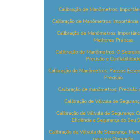
Calibração de Manômetros: Importânc
Calibração de Manômetros: Importância
Calibração de Manômetros: Importânc
Melhores Práticas
Calibração de Manômetros: O Segredo
Precisão e Confiabilidad
Calibração de Manômetros: Passos Essenci
Precisão
Calibração de manômetros: Precisão
Calibração de Válvula de Seguranç
Calibração de Válvula de Segurança: C
Eficiência e Segurança do Seu 
Calibração de Válvula de Segurança: Man
para sua Operação