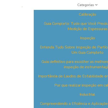
Categorias
Calibração
Guia Completo: Tudo que Você Precis
Medição de Espessuras
Inspeção
Entenda Tudo Sobre Inspeção de Partíc
Um Guia Completo
Guia definitivo para escolher as melho
inspeção de instrumentaç
Importância de Laudos de Estabilidade em
Por que realizar inspeção em ca
Industrial
Compreendendo a Eficiência e Aplicaçõ