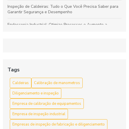
Inspeção de Caldeiras: Tudo o Que Você Precisa Saber para
Garantir Segurança e Desempenho
Endoscopia Industrial: Otimize Processos e Aumente a
Segurança nas Operações
Réplicas Metalográficas: Entenda Suas Aplicações e
Importância na Análise de Materiais
Inspeção de Caldeiras: Passo a Passo para Segurança e
Eficiência em Sistemas de Aquecimento
Tags
Endoscopia Industrial: Tecnologia Avançada para Inspeção
Caldeiras
Calibração de manometros
Precisa de Tubulações e Equipamentos Complexos
Diligenciamento e inspeção
Empresa de calibração de equipamentos
Empresa de inspeção industrial
Empresas de inspeção de fabricação e diligenciamento