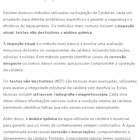
Existem diversos métodos utilizados na Inspeção de Caldeiras, cada um
projetado para detectar problemas específicos e garantir a segurança e a
eficiência do equipamento. Os métodos mais comuns incluem a
inspeção
visual
,
testes não destrutivos
e
análise química
.
A
inspeção visual
é o método mais básico e envolve uma avaliação
minuciosa de todos os componentes da caldeira, incluindo tubulações,
válvulas e soldas. Este método permite identificar sinais de
corrosão
,
desgaste
ou outros danos visíveis que possam comprometer a operação
da caldeira.
Os
testes não destrutivos
(NDT) são técnicas mais avançadas, utilizadas
para avaliar a integridade estrutural da caldeira sem danificá-la. Estas
técnicas incluem
ultrassom
,
radiografia
e
magnetoscopia
. Cada uma
delas oferece informações valiosas sobre a condição interna da caldeira,
permitindo identificar falhas que não seriam visíveis externamente.
Além disso, a
análise química
da água utilizada na caldeira é essencial
para garantir que os níveis de contaminantes estejam controlados. A água
contaminada pode causar
corrosão
e
incrustações
, comprometendo o
desempenho da caldeira. Portanto, é importante realizar testes químicos