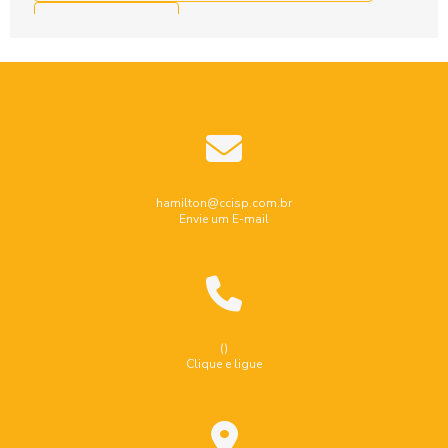
Endoscopia industrial
Ensaio de estanqueidade em tanques
Ensaio endoscopia industrial
Ensaio nao destrutivo por particulas magneticas
Ensaio não destrutivo ultrassom
Industrial
Indústria
Inspeção de caldeiras
hamilton@ccisp.com.br
Envie um E-mail
Inspeção de equipamentos industriais
Inspeção de segurança em caldeiras
Inspeção de segurança em vasos de pressão
Inspeção de tubulação
Inspeção de tubulação industrial
()
Clique e ligue
Inspeção de tubulações e dutos industriais
Inspeção dimensional de caldeiraria e tubulação