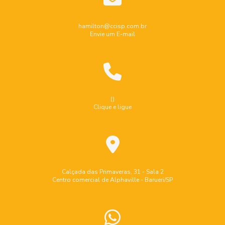
Ensaio não destrutivo ultrassom
Industrial
Indústria
Inspeção de caldeiras
hamilton@ccisp.com.br
Envie um E-mail
Inspeção de equipamentos industriais
Inspeção de segurança em caldeiras
Inspeção de segurança em vasos de pressão
Inspeção de tubulação
Inspeção de tubulação industrial
()
Clique e ligue
Inspeção de tubulações e dutos industriais
Inspeção dimensional de caldeiraria e tubulação
Inspeção em tanques de armazenamento
Inspeção em tanques de combustível
Calçada das Primaveras, 31 - Sala 2
Centro comercial de Alphaville - Barueri/SP
Inspeção em vasos de pressão
Inspeção interna em vasos de pressão
Inspeção por partículas magnéticas
Inspeções nr13